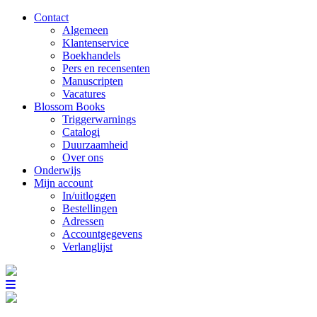
Contact
Algemeen
Klantenservice
Boekhandels
Pers en recensenten
Manuscripten
Vacatures
Blossom Books
Triggerwarnings
Catalogi
Duurzaamheid
Over ons
Onderwijs
Mijn account
In/uitloggen
Bestellingen
Adressen
Accountgegevens
Verlanglijst