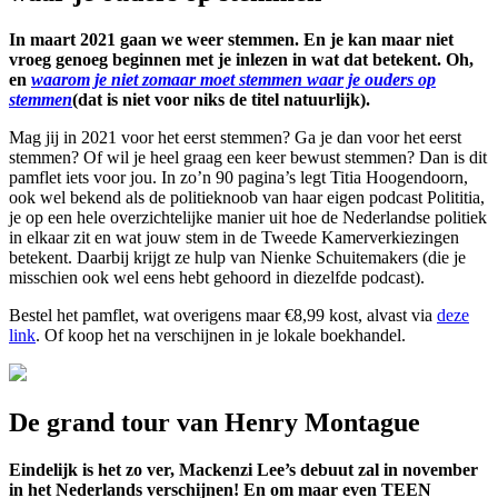
In maart 2021 gaan we weer stemmen. En je kan maar niet
vroeg genoeg beginnen met je inlezen in wat dat betekent. Oh,
en
waarom je niet zomaar moet stemmen waar je ouders op
stemmen
(dat is niet voor niks de titel natuurlijk).
Mag jij in 2021 voor het eerst stemmen? Ga je dan voor het eerst
stemmen? Of wil je heel graag een keer bewust stemmen? Dan is dit
pamflet iets voor jou. In zo’n 90 pagina’s legt Titia Hoogendoorn,
ook wel bekend als de politieknoob van haar eigen podcast Polititia,
je op een hele overzichtelijke manier uit hoe de Nederlandse politiek
in elkaar zit en wat jouw stem in de Tweede Kamerverkiezingen
betekent. Daarbij krijgt ze hulp van Nienke Schuitemakers (die je
misschien ook wel eens hebt gehoord in diezelfde podcast).
Bestel het pamflet, wat overigens maar €8,99 kost, alvast via
deze
link
. Of koop het na verschijnen in je lokale boekhandel.
De grand tour van Henry Montague
Eindelijk is het zo ver, Mackenzi Lee’s debuut zal in november
in het Nederlands verschijnen! En om maar even TEEN