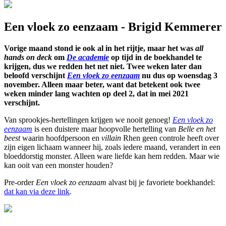
Een vloek zo eenzaam - Brigid Kemmerer
Vorige maand stond ie ook al in het rijtje, maar het was
all
hands on deck
om
De academie
op tijd in de boekhandel te
krijgen, dus we redden het net niet. Twee weken later dan
beloofd verschijnt
Een vloek zo eenzaam
nu dus op woensdag 3
november. Alleen maar beter, want dat betekent ook twee
weken minder lang wachten op deel 2, dat in mei 2021
verschijnt.
Van sprookjes-hertellingen krijgen we nooit genoeg!
Een vloek zo
eenzaam
is een duistere maar hoopvolle hertelling van
Belle en het
beest
waarin hoofdpersoon en
villain
Rhen geen controle heeft over
zijn eigen lichaam wanneer hij, zoals iedere maand, verandert in een
bloeddorstig monster. Alleen ware liefde kan hem redden. Maar wie
kan ooit van een monster houden?
Pre-order
Een vloek zo eenzaam
alvast bij je favoriete boekhandel:
dat kan via deze link
.