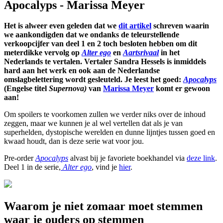
Apocalyps - Marissa Meyer
Het is alweer even geleden dat we
dit artikel
schreven waarin
we aankondigden dat we ondanks de teleurstellende
verkoopcijfer van deel 1 en 2 toch besloten hebben om dit
meterdikke vervolg op
Alter ego
en
Aartsrivaal
in het
Nederlands te vertalen. Vertaler Sandra Hessels is inmiddels
hard aan het werk en ook aan de Nederlandse
omslagbelettering wordt gesleuteld. Je leest het goed:
Apocalyps
(Engelse titel
Supernova)
van
Marissa Meyer
komt er gewoon
aan!
Om spoilers te voorkomen zullen we verder niks over de inhoud
zeggen, maar we kunnen je al wel vertellen dat als je van
superhelden, dystopische werelden en dunne lijntjes tussen goed en
kwaad houdt, dan is deze serie wat voor jou.
Pre-order
Apocalyps
alvast bij je favoriete boekhandel via
deze link
.
Deel 1 in de serie,
Alter ego
, vind je
hier
.
Waarom je niet zomaar moet stemmen
waar je ouders op stemmen