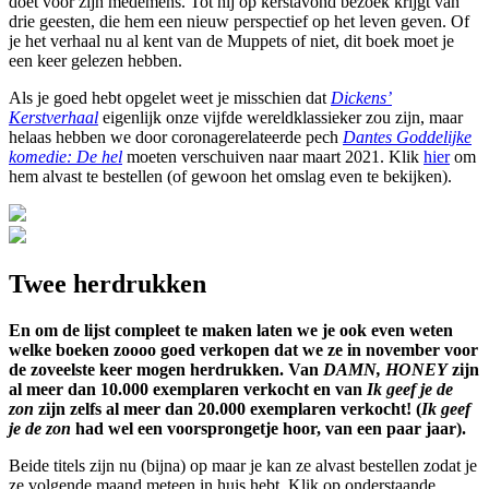
doet voor zijn medemens. Tot hij op kerstavond bezoek krijgt van
drie geesten, die hem een nieuw perspectief op het leven geven. Of
je het verhaal nu al kent van de Muppets of niet, dit boek moet je
een keer gelezen hebben.
Als je goed hebt opgelet weet je misschien dat
Dickens’
Kerstverhaal
eigenlijk onze vijfde wereldklassieker zou zijn, maar
helaas hebben we door coronagerelateerde pech
Dantes Goddelijke
komedie: De hel
moeten verschuiven naar maart 2021. Klik
hier
om
hem alvast te bestellen (of gewoon het omslag even te bekijken).
Twee herdrukken
En om de lijst compleet te maken laten we je ook even weten
welke boeken zoooo goed verkopen dat we ze in november voor
de zoveelste keer mogen herdrukken. Van
DAMN, HONEY
zijn
al meer dan 10.000 exemplaren verkocht en van
Ik geef je de
zon
zijn zelfs al meer dan 20.000 exemplaren verkocht! (
Ik geef
je de zon
had wel een voorsprongetje hoor, van een paar jaar).
Beide titels zijn nu (bijna) op maar je kan ze alvast bestellen zodat je
ze volgende maand meteen in huis hebt. Klik op onderstaande