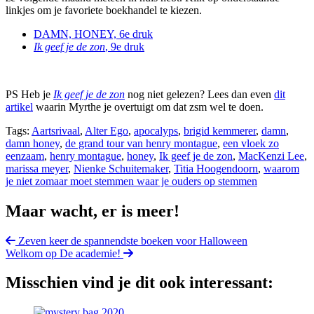
linkjes om je favoriete boekhandel te kiezen.
DAMN, HONEY, 6e druk
Ik geef je de zon
, 9e druk
PS Heb je
Ik geef je de zon
nog niet gelezen? Lees dan even
dit
artikel
waarin Myrthe je overtuigt om dat zsm wel te doen.
Tags:
Aartsrivaal
,
Alter Ego
,
apocalyps
,
brigid kemmerer
,
damn
,
damn honey
,
de grand tour van henry montague
,
een vloek zo
eenzaam
,
henry montague
,
honey
,
Ik geef je de zon
,
MacKenzi Lee
,
marissa meyer
,
Nienke Schuitemaker
,
Titia Hoogendoorn
,
waarom
je niet zomaar moet stemmen waar je ouders op stemmen
Maar wacht, er is meer!
Zeven keer de spannendste boeken voor Halloween
Welkom op De academie!
Misschien vind je dit ook interessant: