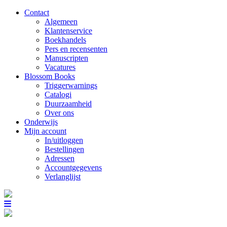
Contact
Algemeen
Klantenservice
Boekhandels
Pers en recensenten
Manuscripten
Vacatures
Blossom Books
Triggerwarnings
Catalogi
Duurzaamheid
Over ons
Onderwijs
Mijn account
In/uitloggen
Bestellingen
Adressen
Accountgegevens
Verlanglijst