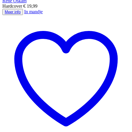
René Oskam
Hardcover € 19,99
In mandje
Meer info