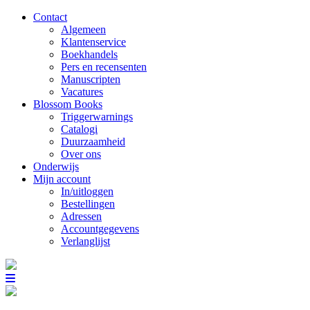
Contact
Algemeen
Klantenservice
Boekhandels
Pers en recensenten
Manuscripten
Vacatures
Blossom Books
Triggerwarnings
Catalogi
Duurzaamheid
Over ons
Onderwijs
Mijn account
In/uitloggen
Bestellingen
Adressen
Accountgegevens
Verlanglijst